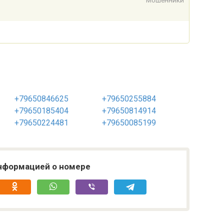
Мошенники
+79650846625
+79650255884
+79650185404
+79650814914
+79650224481
+79650085199
нформацией о номере