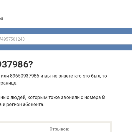
ра
937986
?
или 89650937986 и вы не знаете кто это был, то
транице.
ьных людей, которым тоже звонили с номера
8
а и регион абонента.
Отзывов: