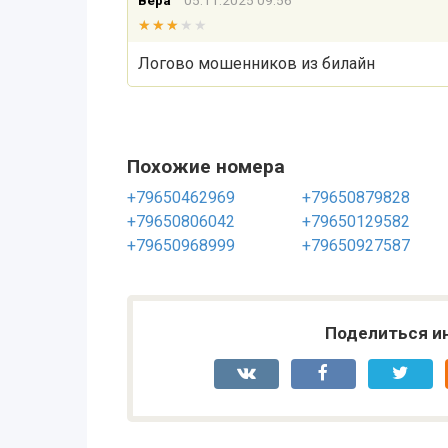
Вера
05.11.2025 09:56
★★★★★
★★★★★
Логово мошенников из билайн
Похожие номера
+79650462969
+79650879828
+79650806042
+79650129582
+79650968999
+79650927587
Поделиться и