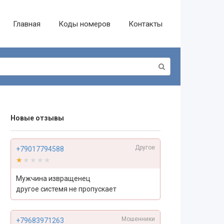
Главная
Коды номеров
Контакты
Новые отзывы
Другое
+79017794588
★★★★★
★★★★★
Мужчина извращенец
другое системя не пропускает
Мошенники
+79683971263