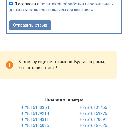
Я согласен с
политикой обработки персональных
данных
и
пользовательским соглашением
К номеру еще нет отзывов. Будьте первым,
кто оставит отзыв!
Похожие номера
+79616140354
+79616131466
+79616179214
+79616159276
+79616144311
+79616170691
+79616165085
+79616167026