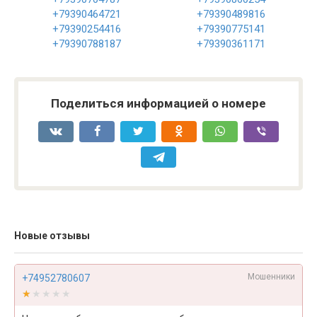
+79390464721
+79390489816
+79390254416
+79390775141
+79390788187
+79390361171
Поделиться информацией о номере
Новые отзывы
Мошенники
+74952780607
★★★★★
★★★★★