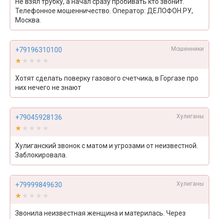
Не взял трубку, а начал сразу пробивать кто звонит.
Телефонное мошенничество. Оператор: ДЕЛОФОН.РУ,
Москва.
Мошенники
+79196310100
★★★★★
★★★★★
Хотят сделать поверку газового счетчика, в Горгазе про
них нечего не знают
Хулиганы
+79045928136
★★★★★
★★★★★
Хулиганский звонок с матом и угрозами от неизвестной.
Заблокировала.
Хулиганы
+79999849630
★★★★★
★★★★★
Звонила неизвестная женщина и материлась. Через