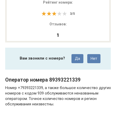
Рейтинг номера:
★★★★★
★★★★★
3
/
5
Отзывов:
1
Вам звонили с номера?
Да
Нет
Оператор номера 89393221339
Номер +79393221339, а также большое количество других
номеров с кодом 939 обслуживаются неназванным
оператором. Точное количество номеров и регион
обслуживания неизвестны.