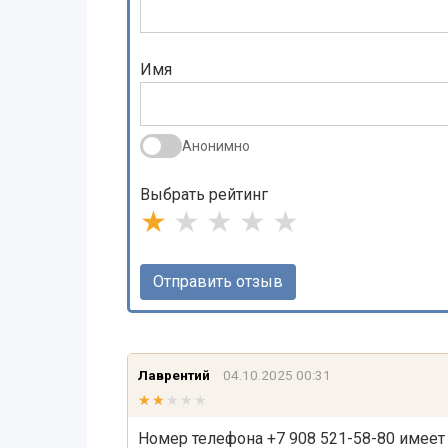
Имя
Анонимно
Выбрать рейтинг
★
★
★
★
★
Лаврентий
04.10.2025 00:31
★★★★★
★★★★★
Номер телефона +7 908 521-58-80 имеет