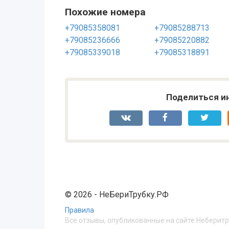
Похожие номера
+79085358081
+79085288713
+79085236666
+79085220882
+79085339018
+79085318891
Поделиться и
© 2026 - НеБериТрубку.РФ
Правила
Все отзывы, опубликованные на сайте Неберит