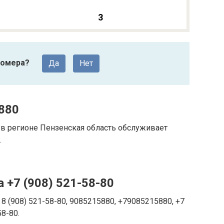
3
номера?
Да
Нет
880
в регионе Пензенская область обслуживает
.
 +7 (908) 521-58-80
8 (908) 521-58-80, 9085215880, +79085215880, +7
58-80.