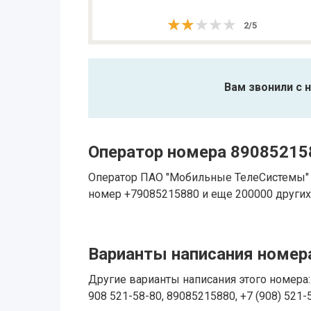
★★★★★
★★★★★
2
/
5
Вам звонили с 
Оператор номера 89085215
Оператор ПАО "Мобильные ТелеСистемы" 
номер +79085215880 и еще 200000 других
Варианты написания номера
Другие варианты написания этого номера: 
908 521-58-80, 89085215880, +7 (908) 521-