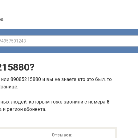
ра
215880
?
или 89085215880 и вы не знаете кто это был, то
транице.
ьных людей, которым тоже звонили с номера
8
а и регион абонента.
Отзывов: