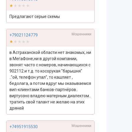
★★★★★
★★★★★
Предлагают серые схемы
Мошенники
+79021124779
★★★★★
★★★★★
в Астраханской области нет знакомых, ни
в МегаФоне,ни в другой компании,
звонят часто с номеров, начинающихся с
902112 и т.д. то косорукая "барышня"
.."ой, телефон упал", то кашляет ,
бедолага, а потом вдруг мы оказываемся
вип-клиентами банков-партнёров..
виртуозно владею матерным диалектом..
тратить свой талант не желаю на этих
дряней
Мошенники
+74951915530