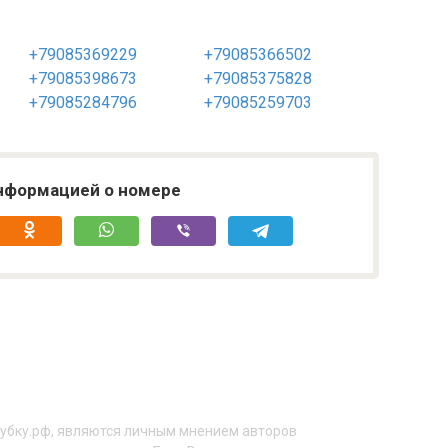
+79085369229
+79085366502
+79085398673
+79085375828
+79085284796
+79085259703
нформацией о номере
рубку.рф, являются личным мнением авторов