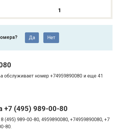
1
номера?
Да
Нет
080
ква обслуживает номер +74959890080 и еще 41
 +7 (495) 989-00-80
8 (495) 989-00-80, 4959890080, +74959890080, +7
00-80.