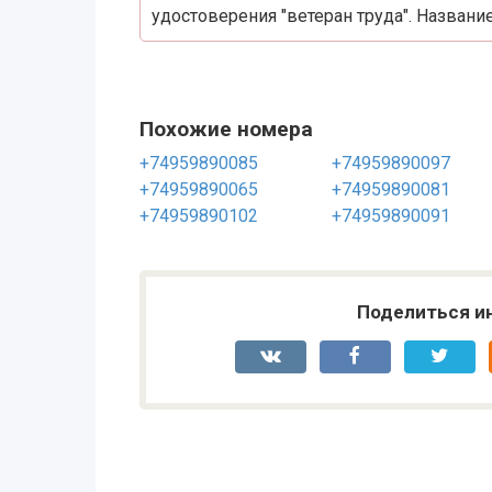
удостоверения "ветеран труда". Название
Похожие номера
+74959890085
+74959890097
+74959890065
+74959890081
+74959890102
+74959890091
Поделиться и