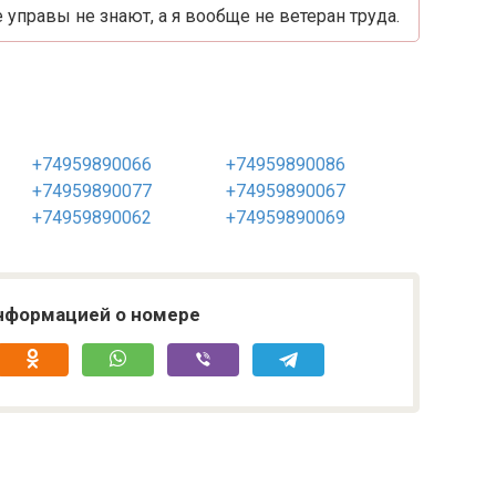
 управы не знают, а я вообще не ветеран труда.
+74959890066
+74959890086
+74959890077
+74959890067
+74959890062
+74959890069
нформацией о номере