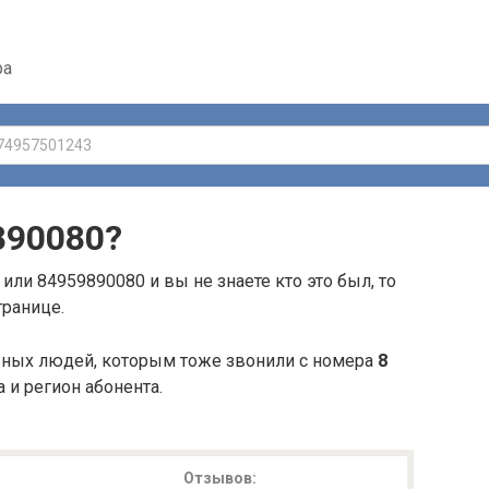
ра
890080
?
или 84959890080 и вы не знаете кто это был, то
транице.
ьных людей, которым тоже звонили с номера
8
а и регион абонента.
Отзывов: