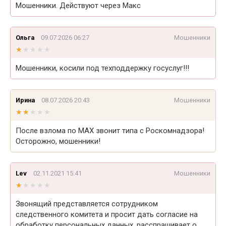
Мошенники. Действуют через Макс
Ольга
09.07.2026 06:27
Мошенники
★★★★★
★★★★★
Мошенники, косили под техподдержку госуслуг!!!
Ирина
08.07.2026 20:43
Мошенники
★★★★★
★★★★★
После взлома по МАХ звонит типа с Роскомнадзора!
Осторожно, мошенники!
Lev
02.11.2021 15:41
Мошенники
★★★★★
★★★★★
Звонящий представляется сотрудником
следственного комитета и просит дать согласие на
обработку персональных данных, расспрашивает о