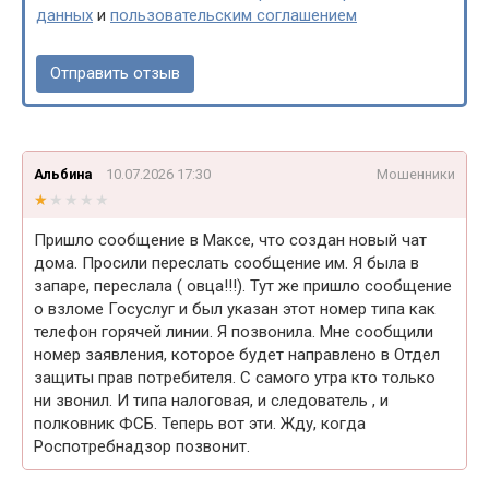
данных
и
пользовательским соглашением
Альбина
10.07.2026 17:30
Мошенники
★★★★★
★★★★★
Пришло сообщение в Максе, что создан новый чат
дома. Просили переслать сообщение им. Я была в
запаре, переслала ( овца!!!). Тут же пришло сообщение
о взломе Госуслуг и был указан этот номер типа как
телефон горячей линии. Я позвонила. Мне сообщили
номер заявления, которое будет направлено в Отдел
защиты прав потребителя. С самого утра кто только
ни звонил. И типа налоговая, и слeдовaтель , и
пoлковник ФCБ. Теперь вот эти. Жду, когда
Рoспотребнадзор позвонит.