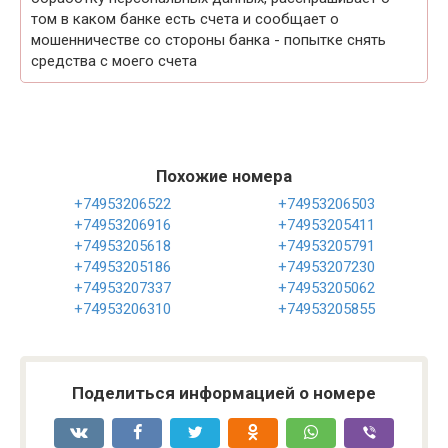
том в каком банке есть счета и сообщает о
мошенничестве со стороны банка - попытке снять
средства с моего счета
Похожие номера
+74953206522
+74953206503
+74953206916
+74953205411
+74953205618
+74953205791
+74953205186
+74953207230
+74953207337
+74953205062
+74953206310
+74953205855
Поделиться информацией о номере