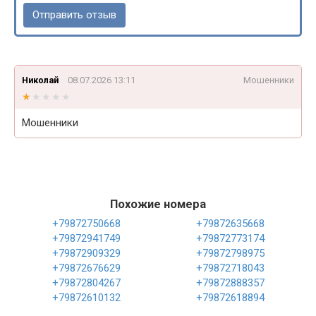
Николай
08.07.2026 13:11
Мошенники
★★★★★
★★★★★
Мошенники
Похожие номера
+79872750668
+79872635668
+79872941749
+79872773174
+79872909329
+79872798975
+79872676629
+79872718043
+79872804267
+79872888357
+79872610132
+79872618894