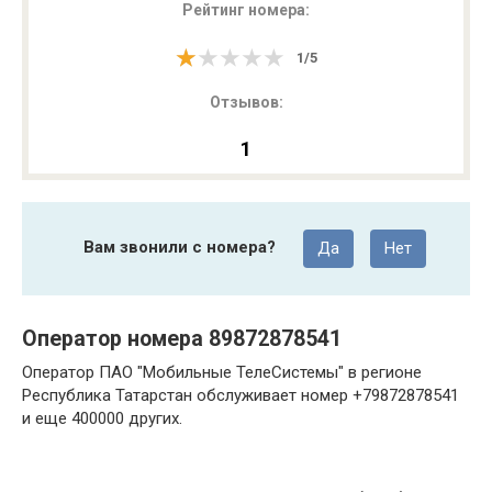
Рейтинг номера:
★★★★★
★★★★★
1
/
5
Отзывов:
1
Вам звонили с номера?
Да
Нет
Оператор номера 89872878541
Оператор ПАО "Мобильные ТелеСистемы" в регионе
Республика Татарстан обслуживает номер +79872878541
и еще 400000 других.