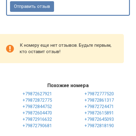
К номеру еще нет отзывов. Будьте первым,
кто оставит отзыв!
Похожие номера
+79872627921
+79872777520
+79872872775
+79872861317
+79872844752
+79872724471
+79872604470
+79872615891
+79872916632
+79872645093
+79872790681
+79872818190