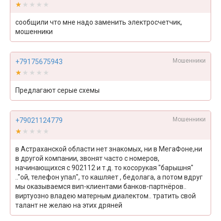
★★★★★
★★★★★
сообщили что мне надо заменить электросчетчик,
мошенники
Мошенники
+79175675943
★★★★★
★★★★★
Предлагают серые схемы
Мошенники
+79021124779
★★★★★
★★★★★
в Астраханской области нет знакомых, ни в МегаФоне,ни
в другой компании, звонят часто с номеров,
начинающихся с 902112 и т.д. то косорукая "барышня"
.."ой, телефон упал", то кашляет , бедолага, а потом вдруг
мы оказываемся вип-клиентами банков-партнёров..
виртуозно владею матерным диалектом.. тратить свой
талант не желаю на этих дряней