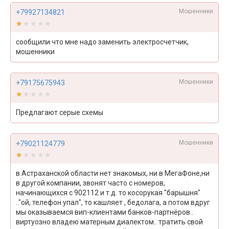
Мошенники
+79927134821
★★★★★
★★★★★
сообщили что мне надо заменить электросчетчик,
мошенники
Мошенники
+79175675943
★★★★★
★★★★★
Предлагают серые схемы
Мошенники
+79021124779
★★★★★
★★★★★
в Астраханской области нет знакомых, ни в МегаФоне,ни
в другой компании, звонят часто с номеров,
начинающихся с 902112 и т.д. то косорукая "барышня"
.."ой, телефон упал", то кашляет , бедолага, а потом вдруг
мы оказываемся вип-клиентами банков-партнёров..
виртуозно владею матерным диалектом.. тратить свой