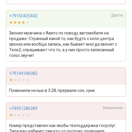
Другое
+79150425442
★★★★★
★★★★★
Звонил мужчина с Авито по поводу автомобиля на
продаже. Странный какой то, как будто с колл центра
звонок или вообще запись, как бывает иногда звонят с
Теле2, спрашивают что то, а у них просто записанный
голос звучит
+79144186082
★★★★★
★★★★★
Позвонили ночью в 3:28, прервали сон, суки.
Мошенники
+74951286389
★★★★★
★★★★★
Номер представлен как якобы техподдержка госуслуг.
Типа ваш кабинет там кто-то посетил, позвоните