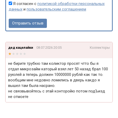
Я согласен с
политикой обработки персональных
данных
и
пользовательским соглашением
дед кацелайки
08.07.2026 20:05
Коллекторы
★★★★★
★★★★★
не бирите трубкю там коликтор просят чтто бы я
отдал микрозайм каторый взял лет 50 назад брал 100
руюлей а теперь должен 10000000 рублй как так то.
вообщим мне недовно ломились в дверь какдо я
вышел там была насрано.
не связвывойтесь с этай конторойю потом подЪизд
не отмоете