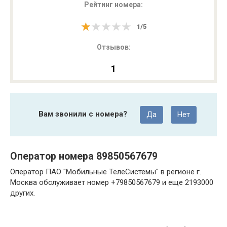
Рейтинг номера:
★★★★★
★★★★★
1
/
5
Отзывов:
1
Вам звонили с номера?
Да
Нет
Оператор номера 89850567679
Оператор ПАО "Мобильные ТелеСистемы" в регионе г.
Москва обслуживает номер +79850567679 и еще 2193000
других.