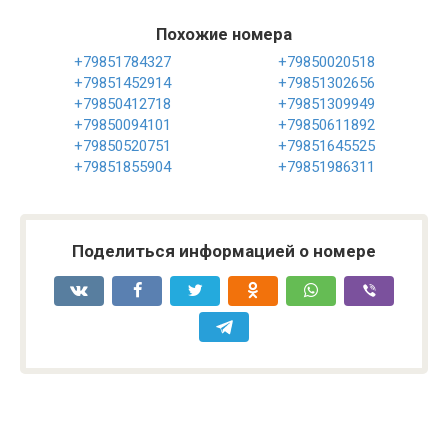
Похожие номера
+79851784327
+79850020518
+79851452914
+79851302656
+79850412718
+79851309949
+79850094101
+79850611892
+79850520751
+79851645525
+79851855904
+79851986311
Поделиться информацией о номере