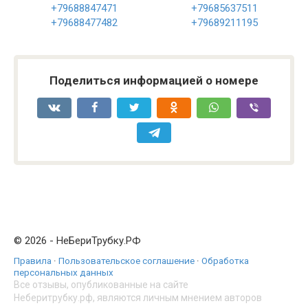
+79688847471
+79685637511
+79688477482
+79689211195
Поделиться информацией о номере
© 2026 - НеБериТрубку.РФ
Правила
·
Пользовательское соглашение
·
Обработка
персональных данных
Все отзывы, опубликованные на сайте
Неберитрубку.рф, являются личным мнением авторов