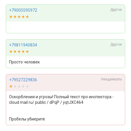
Другое
+79005595972
★★★★★
★★★★★
.
Другое
+79811940834
★★★★★
★★★★★
Просто человек
Неадекваты
+79527229836
★★★★★
★★★★★
Оскорбления и угрозы! Полный текст про инспектора -
cloud mail ru/ public / dPqP / yqtJXC464
Пробелы убиерите