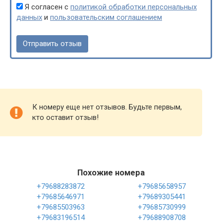
Я согласен с
политикой обработки персональных
данных
и
пользовательским соглашением
К номеру еще нет отзывов. Будьте первым,
кто оставит отзыв!
Похожие номера
+79688283872
+79685658957
+79685646971
+79689305441
+79685503963
+79685730999
+79683196514
+79688908708