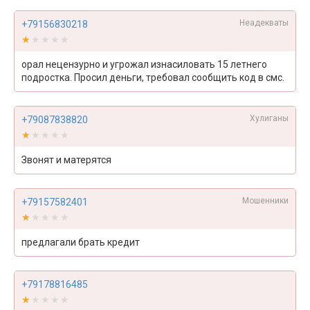
Неадекваты
+79156830218
★★★★★
★★★★★
орал нецензурно и угрожал изнасиловать 15 летнего
подростка. Просил деньги, требовал сообщить код в смс.
Хулиганы
+79087838820
★★★★★
★★★★★
Звонят и матерятся
Мошенники
+79157582401
★★★★★
★★★★★
предлагали брать кредит
+79178816485
★★★★★
★★★★★