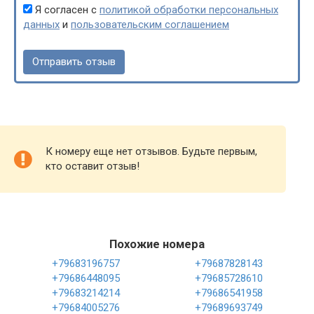
Я согласен с
политикой обработки персональных
данных
и
пользовательским соглашением
К номеру еще нет отзывов. Будьте первым,
кто оставит отзыв!
Похожие номера
+79683196757
+79687828143
+79686448095
+79685728610
+79683214214
+79686541958
+79684005276
+79689693749