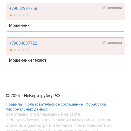
Мошенники
+79002997768
★★★★★
★★★★★
Мошенник
Мошенники
+79604607722
★★★★★
★★★★★
Мошенники гэкают
© 2026 - НеБериТрубку.РФ
Правила
·
Пользовательское соглашение
·
Обработка
персональных данных
Все отзывы, опубликованные на сайте
Неберитрубку.рф, являются личным мнением авторов
отзывов, администрация не несет ответственности за