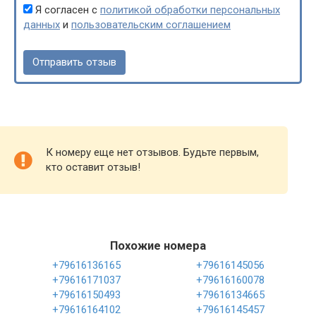
Я согласен с
политикой обработки персональных
данных
и
пользовательским соглашением
К номеру еще нет отзывов. Будьте первым,
кто оставит отзыв!
Похожие номера
+79616136165
+79616145056
+79616171037
+79616160078
+79616150493
+79616134665
+79616164102
+79616145457