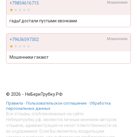
Мошенники
+79854616715
★★★★★
★★★★★
гады! достали пустыми звонками
Мошенники
+79636597302
★★★★★
★★★★★
Мошенники гэкают
© 2026 - НеБериТрубку.РФ
Правила
·
Пользовательское соглашение
·
Обработка
персональных данных
Все отзывы, опубликованные на сайте
Неберитрубку.рф, являются личным мнением авторов
отзывов, администрация не несет ответственности за
их содержимое. Если Вы являетесь владельцем