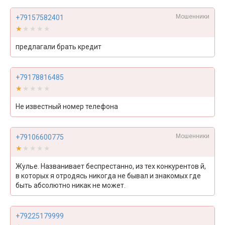
Мошенники
+79157582401
★★★★★
★★★★★
предлагали брать кредит
+79178816485
★★★★★
★★★★★
Не известный номер телефона
Мошенники
+79106600775
★★★★★
★★★★★
Жулье. Названивает беспрестанно, из тех конкурентов й,
в которых я отродясь никогда не бывал и знакомых где
быть абсолютно никак не может.
+79225179999