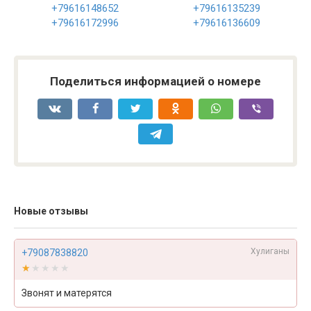
+79616148652
+79616135239
+79616172996
+79616136609
Поделиться информацией о номере
Новые отзывы
Хулиганы
+79087838820
★★★★★
★★★★★
Звонят и матерятся