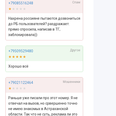
Спам
+79085516248
★★★★★
★★★★★
Нахрена россияне пытаются дозвониться
до РБ пользователей? раздражает.
прямо спросила, написав в ТГ,
заблокировала))
Другое
+79509529480
★★★★★
★★★★★
Хорошо всё
Мошенники
+79021122464
★★★★★
★★★★★
Раньше уже писали про этот номер. Я не
отвечал на вызов, но срвершенно точно
не имею знакомых в Астраханской
области. Так что не суть, реклама ли это