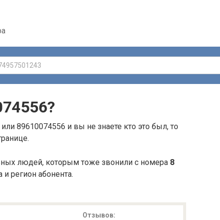
ра
074556
?
или 89610074556 и вы не знаете кто это был, то
транице.
ьных людей, которым тоже звонили с номера
8
а и регион абонента.
Отзывов: