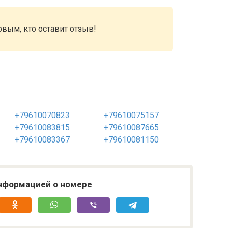
рвым, кто оставит отзыв!
+79610070823
+79610075157
+79610083815
+79610087665
+79610083367
+79610081150
нформацией о номере