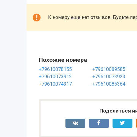
К номеру еще нет отзывов. Будьте пе
Похожие номера
+79610078155
+79610089585
+79610073912
+79610073923
+79610074317
+79610085364
Поделиться и