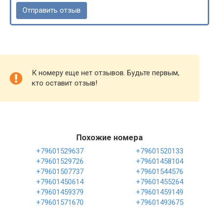
К номеру еще нет отзывов. Будьте первым,
кто оставит отзыв!
Похожие номера
+79601529637
+79601520133
+79601529726
+79601458104
+79601507737
+79601544576
+79601450614
+79601455264
+79601459379
+79601459149
+79601571670
+79601493675