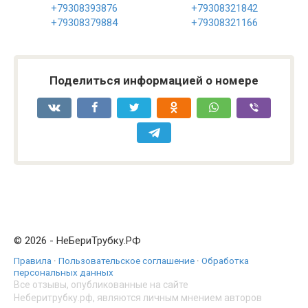
+79308393876
+79308321842
+79308379884
+79308321166
Поделиться информацией о номере
© 2026 - НеБериТрубку.РФ
Правила
·
Пользовательское соглашение
·
Обработка
персональных данных
Все отзывы, опубликованные на сайте
Неберитрубку.рф, являются личным мнением авторов