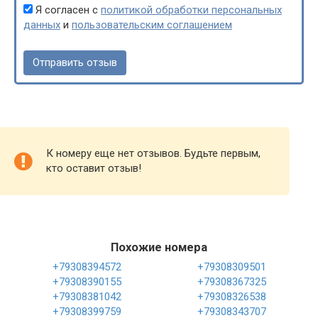
Я согласен с
политикой обработки персональных
данных
и
пользовательским соглашением
К номеру еще нет отзывов. Будьте первым,
кто оставит отзыв!
Похожие номера
+79308394572
+79308309501
+79308390155
+79308367325
+79308381042
+79308326538
+79308399759
+79308343707