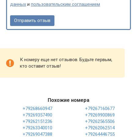
данных
и
пользовательским соглашением
К номеру еще нет отзывов. Будьте первым,
кто оставит отзыв!
Похожие номера
+79268660947
+79267160677
+79269357490
+79269900869
+79262151236
+79262565506
+79263340010
+79262062514
+79269047388
+79264446755