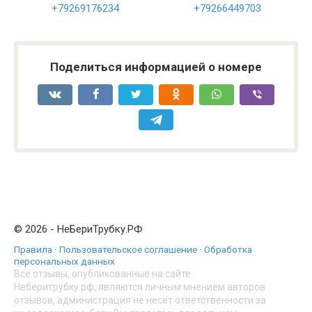
+79269176234
+79266449703
Поделиться информацией о номере
© 2026 - НеБериТрубку.РФ
Правила
·
Пользовательское соглашение
·
Обработка
персональных данных
Все отзывы, опубликованные на сайте
Неберитрубку.рф, являются личным мнением авторов
отзывов, администрация не несет ответственности за