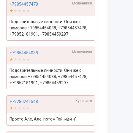
Мошенники
+79854457478
★★★★★
★★★★★
Подозрительные личности. Они же с
номеров +79854454038, +79854457478,
+79852181901, +79854459297
Мошенники
+79854454038
★★★★★
★★★★★
Подозрительные личности. Они же с
номеров +79854454038, +79854457478,
+79852181901, +79854459297
Хулиганы
+79280241548
★★★★★
★★★★★
Просто Але, Але, потом "ой, иди н"