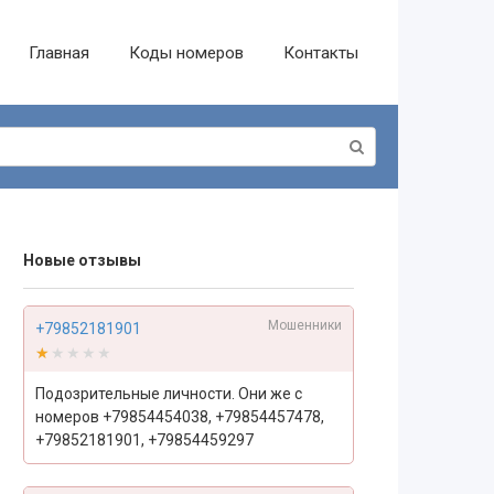
Главная
Коды номеров
Контакты
Новые отзывы
Мошенники
+79852181901
★★★★★
★★★★★
Подозрительные личности. Они же с
номеров +79854454038, +79854457478,
+79852181901, +79854459297