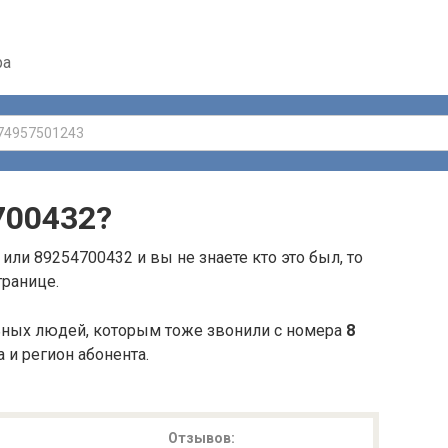
ра
700432
?
или 89254700432 и вы не знаете кто это был, то
транице.
ьных людей, которым тоже звонили с номера
8
а и регион абонента.
Отзывов: