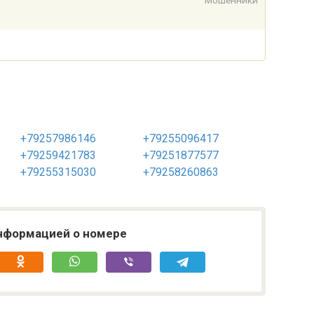
Мошенники
+79257986146
+79255096417
+79259421783
+79251877577
+79255315030
+79258260863
нформацией о номере