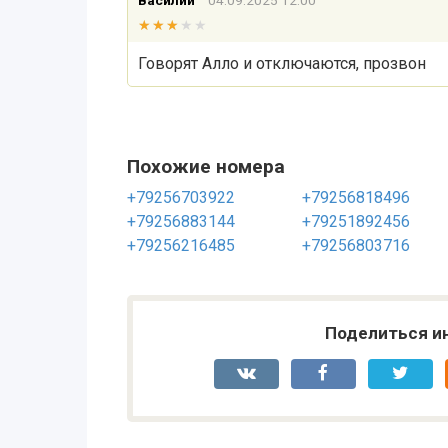
Василий
04.09.2025 12:00
★★★★★
★★★★★
Говорят Алло и отключаются, прозвон
Похожие номера
+79256703922
+79256818496
+79256883144
+79251892456
+79256216485
+79256803716
Поделиться и