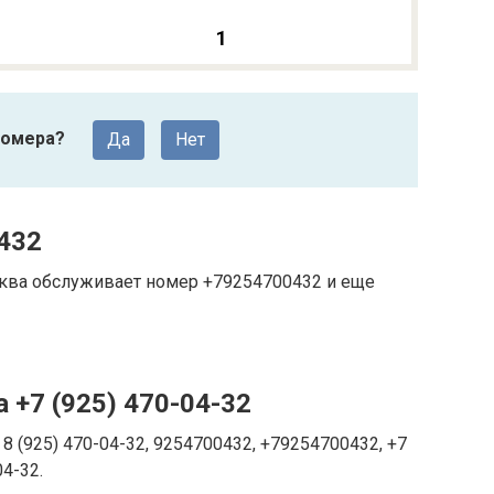
1
номера?
Да
Нет
432
сква обслуживает номер +79254700432 и еще
 +7 (925) 470-04-32
8 (925) 470-04-32, 9254700432, +79254700432, +7
04-32.