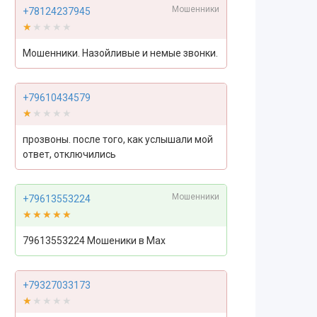
Мошенники
+78124237945
★★★★★
★★★★★
Мошенники. Назойливые и немые звонки.
+79610434579
★★★★★
★★★★★
прозвоны. после того, как услышали мой
ответ, отключились
Мошенники
+79613553224
★★★★★
★★★★★
79613553224 Мошеники в Max
+79327033173
★★★★★
★★★★★