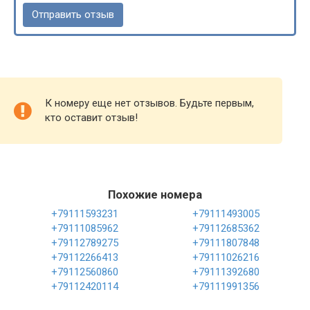
К номеру еще нет отзывов. Будьте первым,
кто оставит отзыв!
Похожие номера
+79111593231
+79111493005
+79111085962
+79112685362
+79112789275
+79111807848
+79112266413
+79111026216
+79112560860
+79111392680
+79112420114
+79111991356