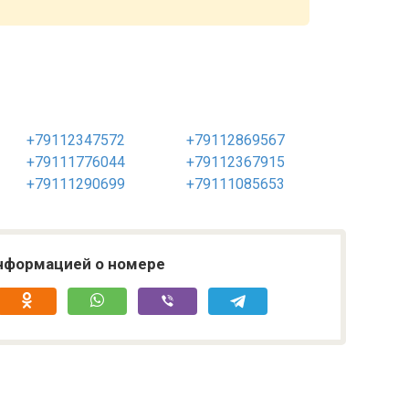
+79112347572
+79112869567
+79111776044
+79112367915
+79111290699
+79111085653
нформацией о номере