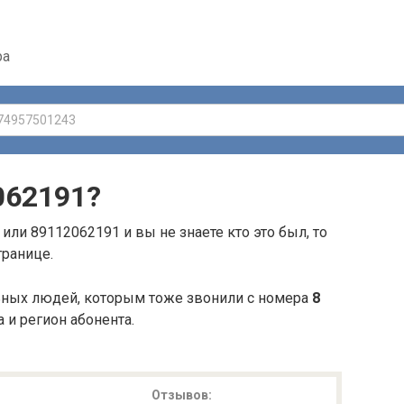
ра
062191
?
или 89112062191 и вы не знаете кто это был, то
транице.
ьных людей, которым тоже звонили с номера
8
а и регион абонента.
Отзывов: