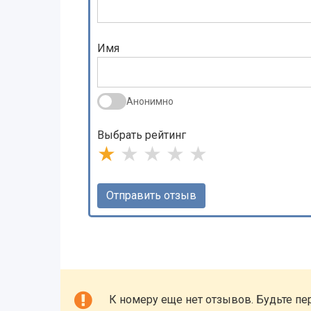
Имя
Анонимно
Выбрать рейтинг
★
★
★
★
★
К номеру еще нет отзывов. Будьте пе