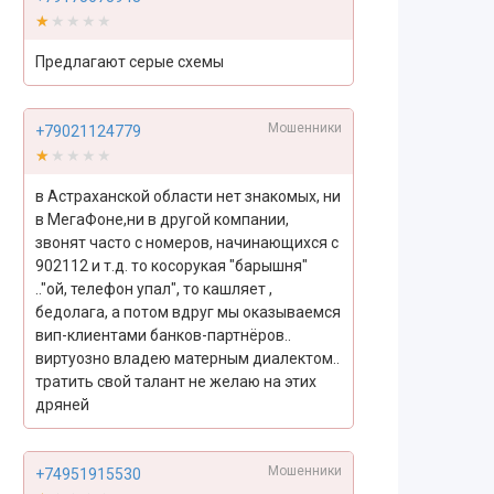
★★★★★
★★★★★
Предлагают серые схемы
Мошенники
+79021124779
★★★★★
★★★★★
в Астраханской области нет знакомых, ни
в МегаФоне,ни в другой компании,
звонят часто с номеров, начинающихся с
902112 и т.д. то косорукая "барышня"
.."ой, телефон упал", то кашляет ,
бедолага, а потом вдруг мы оказываемся
вип-клиентами банков-партнёров..
виртуозно владею матерным диалектом..
тратить свой талант не желаю на этих
дряней
Мошенники
+74951915530