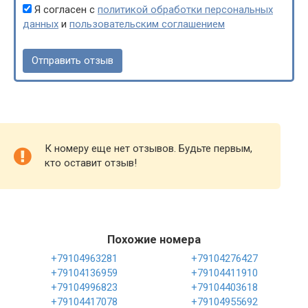
Я согласен с
политикой обработки персональных
данных
и
пользовательским соглашением
К номеру еще нет отзывов. Будьте первым,
кто оставит отзыв!
Похожие номера
+79104963281
+79104276427
+79104136959
+79104411910
+79104996823
+79104403618
+79104417078
+79104955692