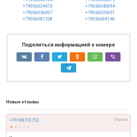
+79056034473
+79056040094
+79056056007
+79056035651
+79056081328
+79056069140
Поделиться информацией о номере
Новые отзывы
Опросы
+79108755752
★★★★★
★★★★★