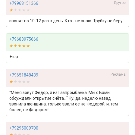
Другое
+79968151366
★★★★★
★★★★★
звонят по 10-12 раз в день. Кто - не знаю. Трубку не беру
+79683975666
★★★★★
★★★★★
+rep
Реклама
+79651848439
★★★★★
★★★★★
"Меня зовут Фёдор, я из Газпромбанка. Мы с Вами
обсуждали открытие счёта..." Ну, да, неделю назад
звонила женщина, только звали её не Федорой, и, тем
более, не Фёдором!
+79295009700
★★★★★
★★★★★