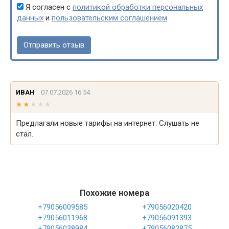
Я согласен с
политикой обработки персональных
данных
и
пользовательским соглашением
ИВАН
07.07.2026 16:54
★★★★★
★★★★★
Предлагали новые тарифы на интернет. Слушать не
стал.
Похожие номера
+79056009585
+79056020420
+79056011968
+79056091393
+79056038984
+79056082875