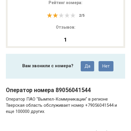
Рейтинг номера:
★★★★★
★★★★★
2
/
5
Отзывов:
1
Вам звонили с номера?
Да
Нет
Оператор номера 89056041544
Оператор ПАО "Вымпел-Коммуникации" в регионе
Тверская область обслуживает номер +79056041544 и
еще 100000 других.