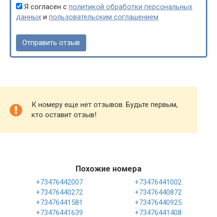
Я согласен с
политикой обработки персональных
данных
и
пользовательским соглашением
К номеру еще нет отзывов. Будьте первым,
кто оставит отзыв!
Похожие номера
+73476442007
+73476441002
+73476440272
+73476440872
+73476441581
+73476440925
+73476441639
+73476441408