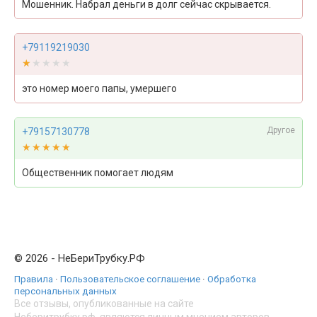
Мошенник. Набрал деньги в долг сейчас скрывается.
+79119219030
★★★★★
★★★★★
это номер моего папы, умершего
Другое
+79157130778
★★★★★
★★★★★
Общественник помогает людям
© 2026 - НеБериТрубку.РФ
Правила
·
Пользовательское соглашение
·
Обработка
персональных данных
Все отзывы, опубликованные на сайте