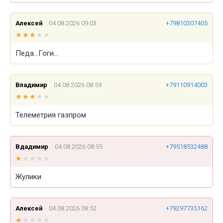
Алексей
04.08.2026 09:03
+79810307405
★★★★★
★★★★★
Педа…Гоги…
Владимир
04.08.2026 08:59
+79110914003
★★★★★
★★★★★
Телеметрия газпром
Вдадимир
04.08.2026 08:55
+79518532488
★★★★★
★★★★★
Жулики
Алексей
04.08.2026 08:52
+79297735162
★★★★★
★★★★★