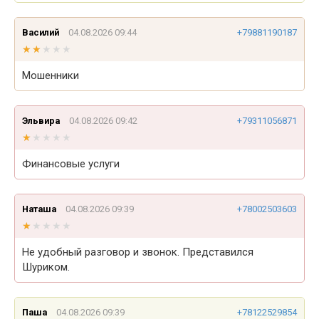
Василий
04.08.2026 09:44
+79881190187
★★★★★
★★★★★
Мошенники
Эльвира
04.08.2026 09:42
+79311056871
★★★★★
★★★★★
Финансовые услуги
Наташа
04.08.2026 09:39
+78002503603
★★★★★
★★★★★
Не удобный разговор и звонок. Представился
Шуриком.
Паша
04.08.2026 09:39
+78122529854