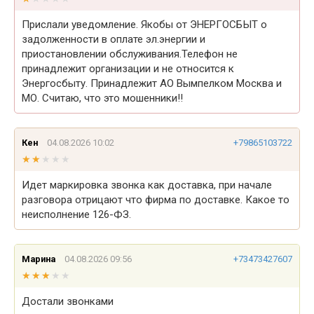
Прислали уведомление. Якобы от ЭНЕРГОСБЫТ о
задолженности в оплате эл.энергии и
приостановлении обслуживания.Телефон не
принадлежит организации и не относится к
Энергосбыту. Принадлежит АО Вымпелком Москва и
МО. Считаю, что это мошенники!!
Кен
04.08.2026 10:02
+79865103722
★★★★★
★★★★★
Идет маркировка звонка как доставка, при начале
разговора отрицают что фирма по доставке. Какое то
неисполнение 126-ФЗ.
Марина
04.08.2026 09:56
+73473427607
★★★★★
★★★★★
Достали звонками