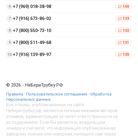
+7 (969) 018-38-98
140
+7 (916) 673-86-02
133
+7 (800) 550-73-10
132
+7 (800) 511-49-68
131
+7 (916) 139-89-97
130
© 2026 - НеБериТрубку.РФ
Правила
·
Пользовательское соглашение
·
Обработка
персональных данных
Все отзывы, опубликованные на сайте
Неберитрубку.рф, являются личным мнением авторов
отзывов, администрация не несет ответственности за
их содержимое. Если Вы являетесь владельцем
номера и считаете, что информация опубликованная
заведомо ложная или неверная, напишите нам через