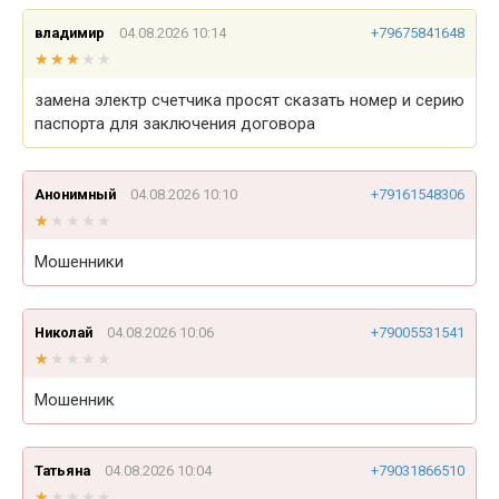
владимир
04.08.2026 10:14
+79675841648
★★★★★
★★★★★
замена электр счетчика просят сказать номер и серию
паспорта для заключения договора
Анонимный
04.08.2026 10:10
+79161548306
★★★★★
★★★★★
Мошенники
Николай
04.08.2026 10:06
+79005531541
★★★★★
★★★★★
Мошенник
Татьяна
04.08.2026 10:04
+79031866510
★★★★★
★★★★★