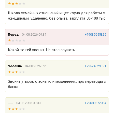
★★★★★
★★★★★
Школа семейных отношений ищет коуча для работы с
женщинами, удалённо, без опыта, зарплата 50-100 тыс
Перед
04.08.2026 09:37
+79035655325
★★★★★
★★★★★
Какой-то гей звонит. Не стал слушать.
Чесойна
04.08.2026 09:35
+79524029391
★★★★★
★★★★★
Звонит утырок с зоны или мошеннник.. про переводы с
банка
.....
04.08.2026 09:33
+79689872084
★★★★★
★★★★★