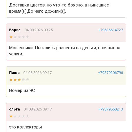
Доставка цветов, но что-то боязно, в нынешнее
время((( До чего дожили(((.
Борис
04.08.2026 09:25
+79636614727
★★★★★
★★★★★
Мошенники. Пытались развести на деньги, навязывая
услуги.
Паша
04.08.2026 09:17
+79279206796
★★★★★
★★★★★
Номер из ЧС
ольга
04.08.2026 09:17
+79879550213
★★★★★
★★★★★
это коллекторы