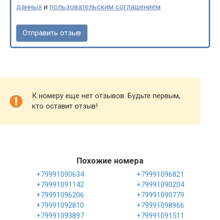
данных
и
пользовательским соглашением
К номеру еще нет отзывов. Будьте первым,
кто оставит отзыв!
Похожие номера
+79991090634
+79991096821
+79991091142
+79991090204
+79991096206
+79991090779
+79991092810
+79991098966
+79991093897
+79991091511