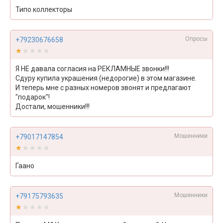
Типо коллекторы
Опросы
+79230676658
★★★★★
★★★★★
Я НЕ давала согласия на РЕКЛАМНЫЕ звонки!!!
Сдуру купила украшения (недорогие) в этом магазине.
И теперь мне с разных номеров звонят и предлагают
"подарок"!
Достали, мошенники!!!
Мошенники
+79017147854
★★★★★
★★★★★
Гаано
Мошенники
+79175793635
★★★★★
★★★★★