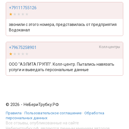
+79111755126
★★★★★
★★★★★
звонили с этого номера, представилась от предприятия
Водоканал
Колл-центры
+79675258901
★★★★★
★★★★★
ООО "АЭЛИТА ГРУПП". Колл-центр. Пытались навязать
услуги и выведать персональные данные
© 2026 - НеБериТрубку.РФ
Правила
·
Пользовательское соглашение
·
Обработка
персональных данных
Все отзывы, опубликованные на сайте
Неберитрубку.рф, являются личным мнением авторов