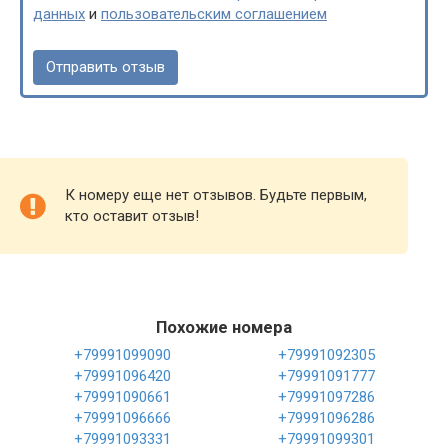
данных
и
пользовательским соглашением
К номеру еще нет отзывов. Будьте первым,
кто оставит отзыв!
Похожие номера
+79991099090
+79991092305
+79991096420
+79991091777
+79991090661
+79991097286
+79991096666
+79991096286
+79991093331
+79991099301