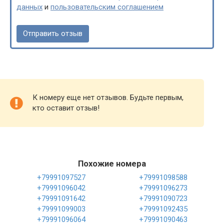
данных
и
пользовательским соглашением
К номеру еще нет отзывов. Будьте первым,
кто оставит отзыв!
Похожие номера
+79991097527
+79991098588
+79991096042
+79991096273
+79991091642
+79991090723
+79991099003
+79991092435
+79991096064
+79991090463