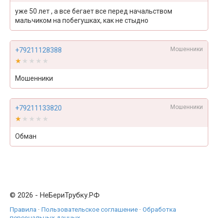
уже 50 лет , а все бегает все перед начальством
мальчиком на побегушках, как не стыдно
Мошенники
+79211128388
★★★★★
★★★★★
Мошенники
Мошенники
+79211133820
★★★★★
★★★★★
Обман
© 2026 - НеБериТрубку.РФ
Правила
·
Пользовательское соглашение
·
Обработка
персональных данных