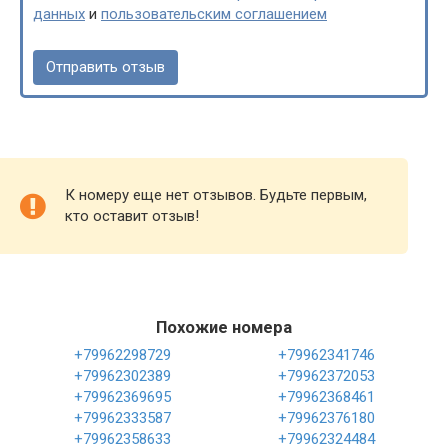
данных
и
пользовательским соглашением
К номеру еще нет отзывов. Будьте первым,
кто оставит отзыв!
Похожие номера
+79962298729
+79962341746
+79962302389
+79962372053
+79962369695
+79962368461
+79962333587
+79962376180
+79962358633
+79962324484