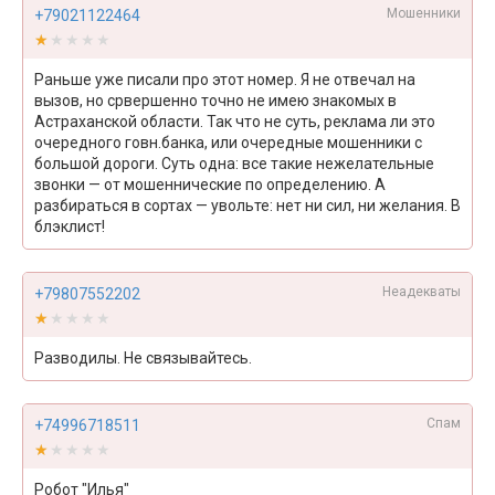
Мошенники
+79021122464
★★★★★
★★★★★
Раньше уже писали про этот номер. Я не отвечал на
вызов, но срвершенно точно не имею знакомых в
Астраханской области. Так что не суть, реклама ли это
очередного говн.банка, или очередные мошенники с
большой дороги. Суть одна: все такие нежелательные
звонки — от мошеннические по определению. А
разбираться в сортах — увольте: нет ни сил, ни желания. В
блэклист!
Неадекваты
+79807552202
★★★★★
★★★★★
Разводилы. Не связывайтесь.
Спам
+74996718511
★★★★★
★★★★★
Робот "Илья"