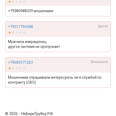
★★★★★
★★★★★
+79380988339 мошенники
Другое
+79017794588
★★★★★
★★★★★
Мужчина извращенец
другое системя не пропускает
Мошенники
+79683971263
★★★★★
★★★★★
Мошенники спрашивали интересуюсь ли я службой по
контракту (СВО)
© 2026 - НеБериТрубку.РФ