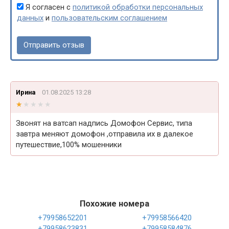
Я согласен с
политикой обработки персональных
данных
и
пользовательским соглашением
Ирина
01.08.2025 13:28
★★★★★
★★★★★
Звонят на ватсап надпись Домофон Сервис, типа
завтра меняют домофон ,отправила их в далекое
путешествие,100% мошенники
Похожие номера
+79958652201
+79958566420
+79958623831
+79958584876