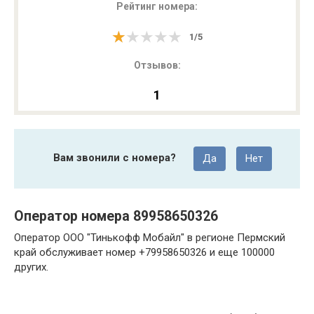
Рейтинг номера:
★★★★★
★★★★★
1
/
5
Отзывов:
1
Вам звонили с номера?
Да
Нет
Оператор номера 89958650326
Оператор ООО "Тинькофф Мобайл" в регионе Пермский
край обслуживает номер +79958650326 и еще 100000
других.