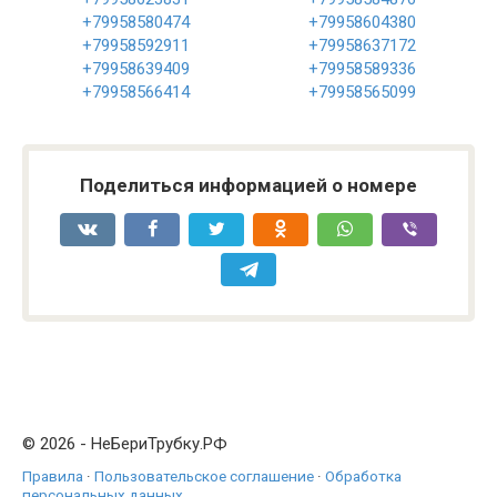
+79958580474
+79958604380
+79958592911
+79958637172
+79958639409
+79958589336
+79958566414
+79958565099
Поделиться информацией о номере
© 2026 - НеБериТрубку.РФ
Правила
·
Пользовательское соглашение
·
Обработка
персональных данных