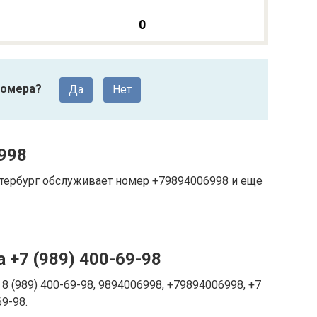
0
номера?
Да
Нет
998
Петербург обслуживает номер +79894006998 и еще
 +7 (989) 400-69-98
8 (989) 400-69-98, 9894006998, +79894006998, +7
69-98.