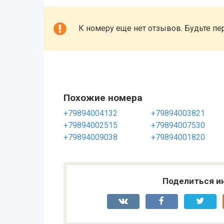
К номеру еще нет отзывов. Будьте пе
Похожие номера
+79894004132
+79894003821
+79894002515
+79894007530
+79894009038
+79894001820
Поделиться и