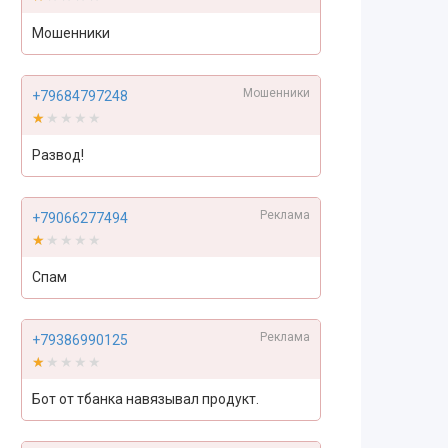
Мошенники
Мошенники
+79684797248
★★★★★
★★★★★
Развод!
Реклама
+79066277494
★★★★★
★★★★★
Спам
Реклама
+79386990125
★★★★★
★★★★★
Бот от тбанка навязывал продукт.