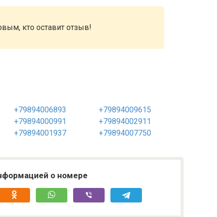
рвым, кто оставит отзыв!
+79894006893
+79894009615
+79894000991
+79894002911
+79894001937
+79894007750
нформацией о номере