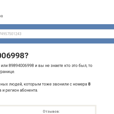
ра
006998
?
или 89894006998 и вы не знаете кто это был, то
транице.
ьных людей, которым тоже звонили с номера
8
а и регион абонента.
Отзывов: