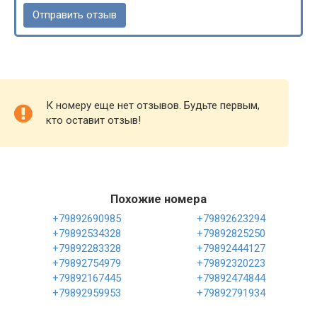
К номеру еще нет отзывов. Будьте первым,
кто оставит отзыв!
Похожие номера
+79892690985
+79892623294
+79892534328
+79892825250
+79892283328
+79892444127
+79892754979
+79892320223
+79892167445
+79892474844
+79892959953
+79892791934