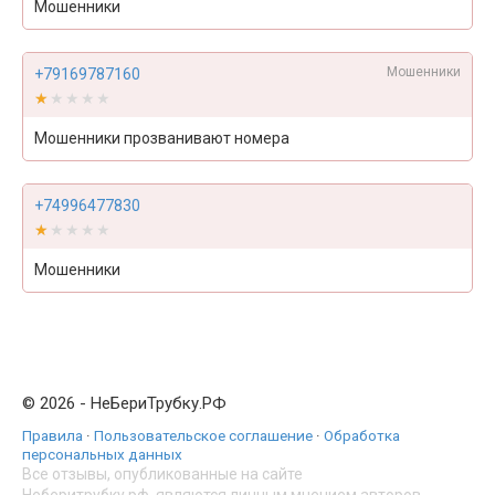
Мошенники
Мошенники
+79169787160
★★★★★
★★★★★
Мошенники прозванивают номера
+74996477830
★★★★★
★★★★★
Мошенники
© 2026 - НеБериТрубку.РФ
Правила
·
Пользовательское соглашение
·
Обработка
персональных данных
Все отзывы, опубликованные на сайте