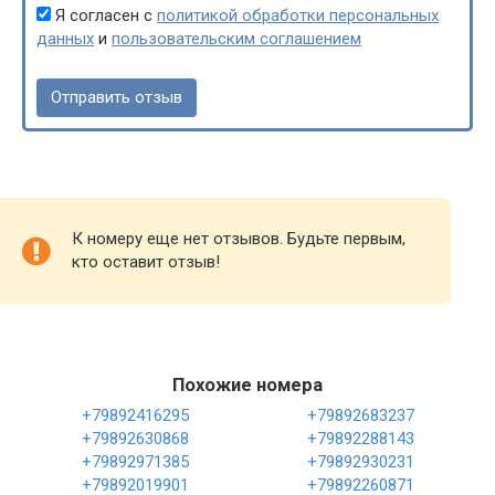
Я согласен с
политикой обработки персональных
данных
и
пользовательским соглашением
К номеру еще нет отзывов. Будьте первым,
кто оставит отзыв!
Похожие номера
+79892416295
+79892683237
+79892630868
+79892288143
+79892971385
+79892930231
+79892019901
+79892260871