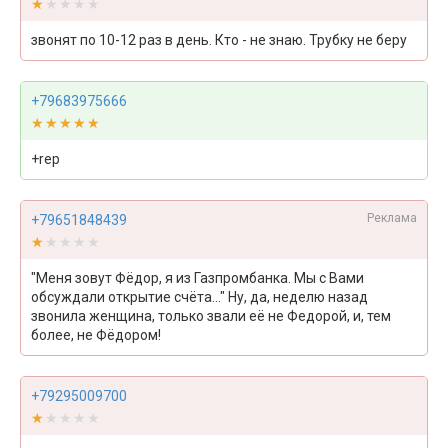
★★★★★
★★★★★
звонят по 10-12 раз в день. Кто - не знаю. Трубку не беру
+79683975666
★★★★★
★★★★★
+rep
Реклама
+79651848439
★★★★★
★★★★★
"Меня зовут Фёдор, я из Газпромбанка. Мы с Вами
обсуждали открытие счёта..." Ну, да, неделю назад
звонила женщина, только звали её не Федорой, и, тем
более, не Фёдором!
+79295009700
★★★★★
★★★★★