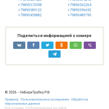
+79890373598
+79890362264
+79890389122
+79890396692
+79890439882
+79890489790
Поделиться информацией о номере
© 2026 - НеБериТрубку.РФ
Правила
·
Пользовательское соглашение
·
Обработка
персональных данных
Все отзывы, опубликованные на сайте