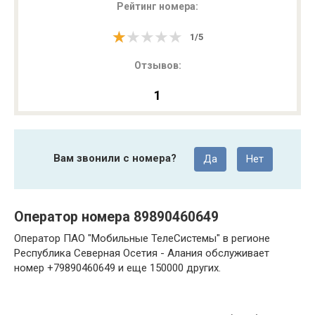
Рейтинг номера:
★★★★★
★★★★★
1
/
5
Отзывов:
1
Вам звонили с номера?
Да
Нет
Оператор номера 89890460649
Оператор ПАО "Мобильные ТелеСистемы" в регионе
Республика Северная Осетия - Алания обслуживает
номер +79890460649 и еще 150000 других.