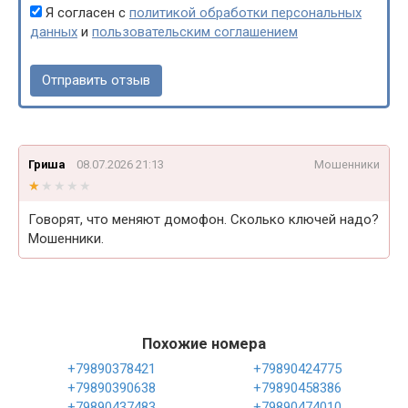
Я согласен с
политикой обработки персональных
данных
и
пользовательским соглашением
Гриша
08.07.2026 21:13
Мошенники
★★★★★
★★★★★
Говорят, что меняют домофон. Сколько ключей надо?
Мошенники.
Похожие номера
+79890378421
+79890424775
+79890390638
+79890458386
+79890437483
+79890474010