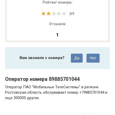
Рейтинг номера:
★★★★★
★★★★★
2
/
5
Отзывов:
1
Вам звонили с номера?
Да
Нет
Оператор номера 89885701044
Оператор ПАО "Мобильные ТелеСистемы" в регионе
Ростовская область обслуживает номер +79885701044 и
еще 300000 других.