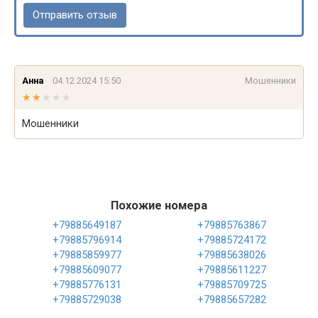
Анна
04.12.2024 15:50
Мошенники
★★★★★
★★★★★
Мошенники
Похожие номера
+79885649187
+79885763867
+79885796914
+79885724172
+79885859977
+79885638026
+79885609077
+79885611227
+79885776131
+79885709725
+79885729038
+79885657282