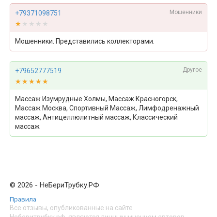
Мошенники
+79371098751
★★★★★
★★★★★
Мошенники. Представились коллекторами.
Другое
+79652777519
★★★★★
★★★★★
Массаж Изумрудные Холмы, Массаж Красногорск,
Массаж Москва, Спортивный Массаж, Лимфодренажный
массаж, Антицеллюлитный массаж, Классический
массаж
© 2026 - НеБериТрубку.РФ
Правила
Все отзывы, опубликованные на сайте