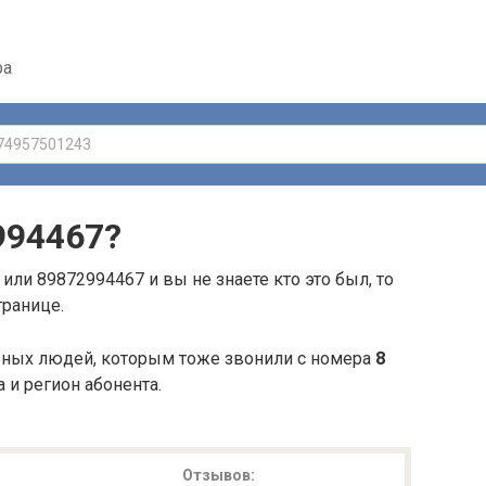
ра
994467
?
или 89872994467 и вы не знаете кто это был, то
транице.
ьных людей, которым тоже звонили с номера
8
а и регион абонента.
Отзывов: