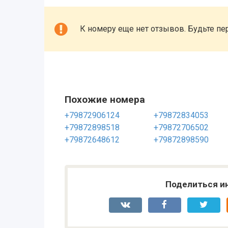
К номеру еще нет отзывов. Будьте пе
Похожие номера
+79872906124
+79872834053
+79872898518
+79872706502
+79872648612
+79872898590
Поделиться и