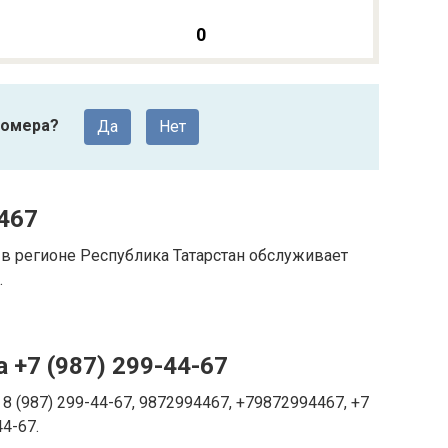
0
номера?
Да
Нет
467
в регионе Республика Татарстан обслуживает
.
 +7 (987) 299-44-67
8 (987) 299-44-67, 9872994467, +79872994467, +7
44-67.