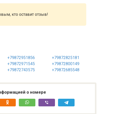
рвым, кто оставит отзыв!
+79872951856
+79872825181
+79872971545
+79872800149
+79872743575
+79872685548
нформацией о номере