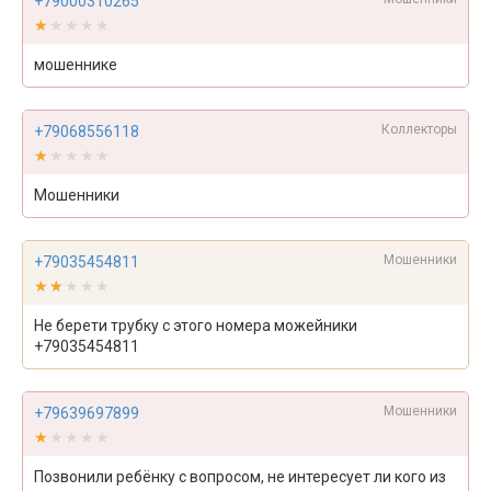
+79000310265
★★★★★
★★★★★
мошеннике
Коллекторы
+79068556118
★★★★★
★★★★★
Мошенники
Мошенники
+79035454811
★★★★★
★★★★★
Не берети трубку с этого номера можейники
+79035454811
Мошенники
+79639697899
★★★★★
★★★★★
Позвонили ребёнку с вопросом, не интересует ли кого из