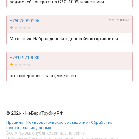
родителей контракт на СВО. 100% мошенники.
Мошенники
+79025090295
★★★★★
★★★★★
Мошенник. Набрал деньги в долг сейчас скрывается.
+79119219030
★★★★★
★★★★★
это номер моего папы, умершего
© 2026 - НеБериТрубку.РФ
Правила
·
Пользовательское соглашение
·
Обработка
персональных данных
Все отзывы, опубликованные на сайте