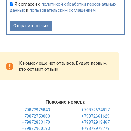
Я согласен с
политикой обработки персональных
данных
и
пользовательским соглашением
К номеру еще нет отзывов. Будьте первым,
кто оставит отзыв!
Похожие номера
+79872975843
+79872624817
+79872753083
+79872661629
+79872833170
+79872918467
+79872960593
+79872978779