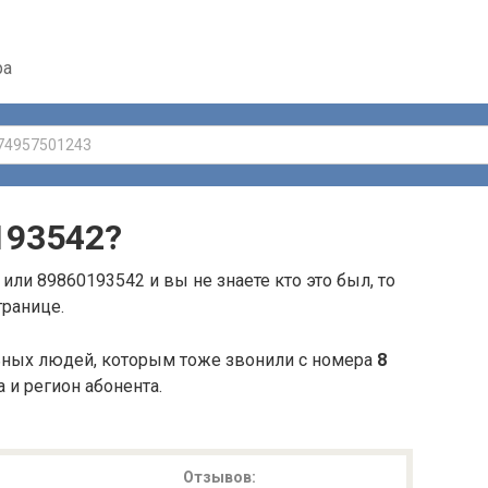
ра
193542
?
или 89860193542 и вы не знаете кто это был, то
транице.
ьных людей, которым тоже звонили с номера
8
а и регион абонента.
Отзывов: