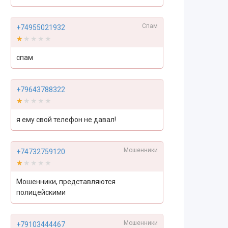
Спам
+74955021932
★★★★★
★★★★★
спам
+79643788322
★★★★★
★★★★★
я ему свой телефон не давал!
Мошенники
+74732759120
★★★★★
★★★★★
Мошенники, представляются
полицейскими
Мошенники
+79103444467