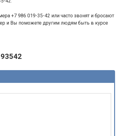
35-42.
ера +7 986 019-35-42 или часто звонят и бросают
омер и Вы поможете другим людям быть в курсе
193542