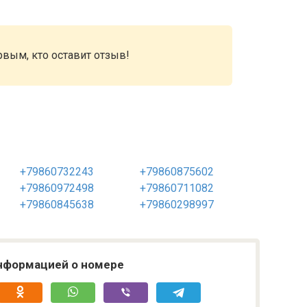
рвым, кто оставит отзыв!
+79860732243
+79860875602
+79860972498
+79860711082
+79860845638
+79860298997
нформацией о номере