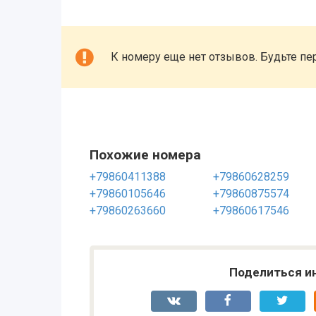
К номеру еще нет отзывов. Будьте пе
Похожие номера
+79860411388
+79860628259
+79860105646
+79860875574
+79860263660
+79860617546
Поделиться и