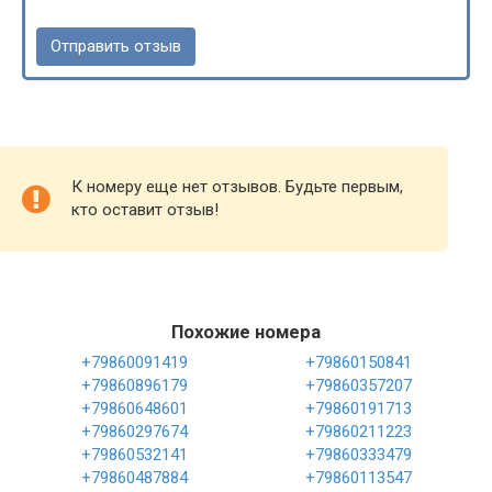
К номеру еще нет отзывов. Будьте первым,
кто оставит отзыв!
Похожие номера
+79860091419
+79860150841
+79860896179
+79860357207
+79860648601
+79860191713
+79860297674
+79860211223
+79860532141
+79860333479
+79860487884
+79860113547