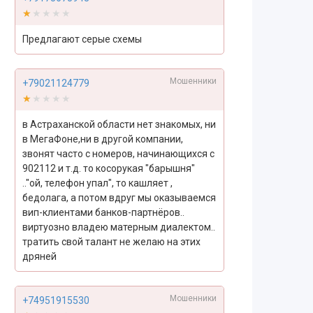
★★★★★
★★★★★
Предлагают серые схемы
Мошенники
+79021124779
★★★★★
★★★★★
в Астраханской области нет знакомых, ни
в МегаФоне,ни в другой компании,
звонят часто с номеров, начинающихся с
902112 и т.д. то косорукая "барышня"
.."ой, телефон упал", то кашляет ,
бедолага, а потом вдруг мы оказываемся
вип-клиентами банков-партнёров..
виртуозно владею матерным диалектом..
тратить свой талант не желаю на этих
дряней
Мошенники
+74951915530