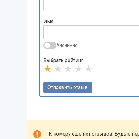
Имя
Анонимно
Выбрать рейтинг
★
★
★
★
★
К номеру еще нет отзывов. Будьте пе