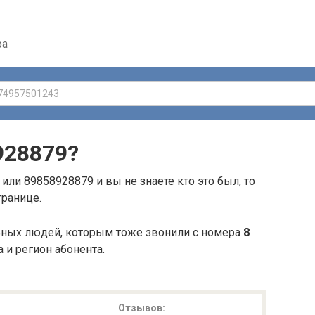
ра
928879
?
или 89858928879 и вы не знаете кто это был, то
транице.
ьных людей, которым тоже звонили с номера
8
а и регион абонента.
Отзывов: