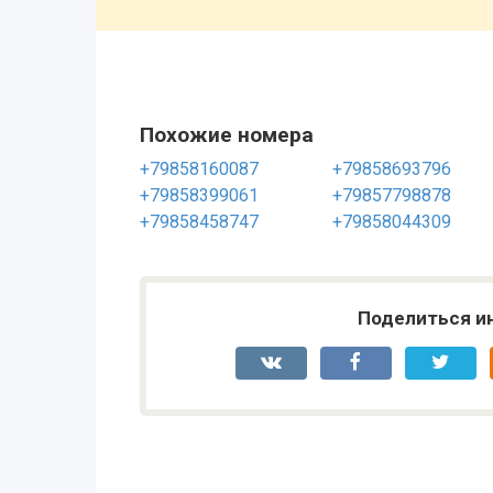
Похожие номера
+79858160087
+79858693796
+79858399061
+79857798878
+79858458747
+79858044309
Поделиться и