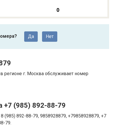
0
номера?
Да
Нет
879
в регионе г. Москва обслуживает номер
 +7 (985) 892-88-79
8 (985) 892-88-79, 9858928879, +79858928879, +7
88-79.