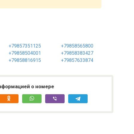
+79857351125
+79858565800
+79858504001
+79858383427
+79858816915
+79857633874
нформацией о номере