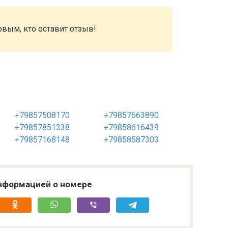
рвым, кто оставит отзыв!
+79857508170
+79857663890
+79857851338
+79858616439
+79857168148
+79858587303
нформацией о номере