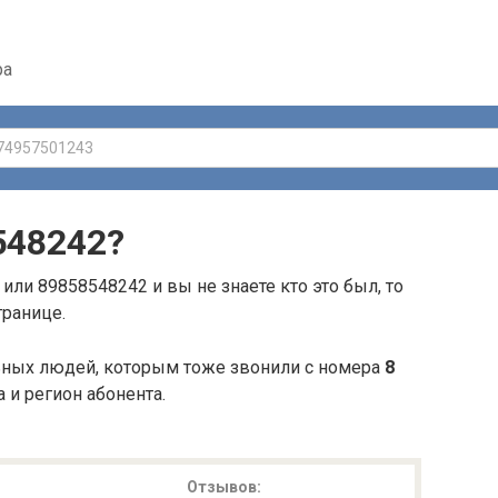
ра
548242
?
или 89858548242 и вы не знаете кто это был, то
транице.
ьных людей, которым тоже звонили с номера
8
а и регион абонента.
Отзывов: