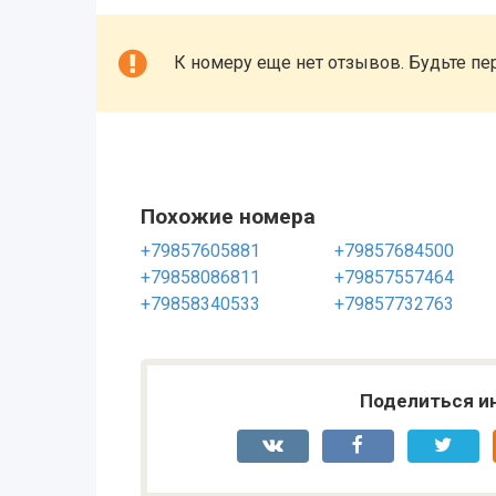
К номеру еще нет отзывов. Будьте пе
Похожие номера
+79857605881
+79857684500
+79858086811
+79857557464
+79858340533
+79857732763
Поделиться и