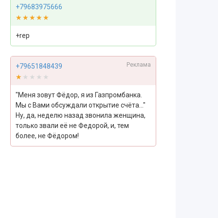
+79683975666
★★★★★
★★★★★
+rep
Реклама
+79651848439
★★★★★
★★★★★
"Меня зовут Фёдор, я из Газпромбанка.
Мы с Вами обсуждали открытие счёта..."
Ну, да, неделю назад звонила женщина,
только звали её не Федорой, и, тем
более, не Фёдором!