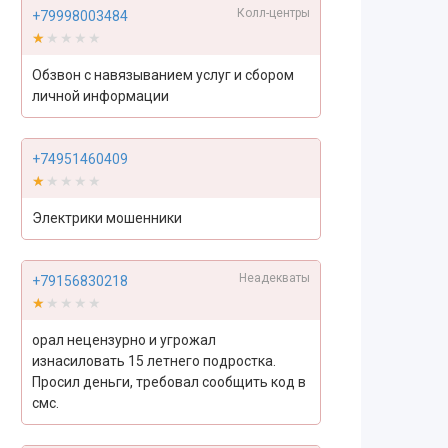
Колл-центры
+79998003484
★★★★★
★★★★★
Обзвон с навязыванием услуг и сбором
личной информации
+74951460409
★★★★★
★★★★★
Электрики мошенники
Неадекваты
+79156830218
★★★★★
★★★★★
орал нецензурно и угрожал
изнасиловать 15 летнего подростка.
Просил деньги, требовал сообщить код в
смс.