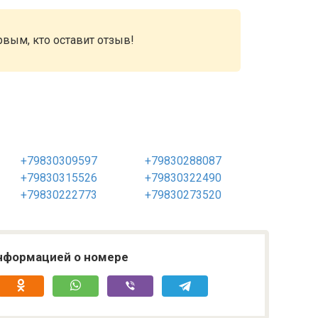
рвым, кто оставит отзыв!
+79830309597
+79830288087
+79830315526
+79830322490
+79830222773
+79830273520
нформацией о номере