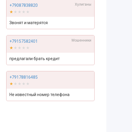
Хулиганы
+79087838820
★★★★★
★★★★★
Звонят и матерятся
Мошенники
+79157582401
★★★★★
★★★★★
предлагали брать кредит
+79178816485
★★★★★
★★★★★
Не известный номер телефона