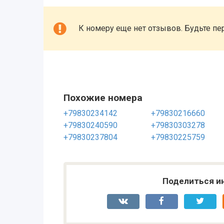
К номеру еще нет отзывов. Будьте пе
Похожие номера
+79830234142
+79830216660
+79830240590
+79830303278
+79830237804
+79830225759
Поделиться и