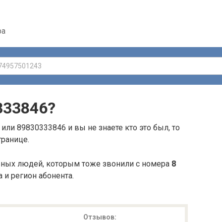
ра
333846
?
или 89830333846 и вы не знаете кто это был, то
транице.
ьных людей, которым тоже звонили с номера
8
а и регион абонента.
Отзывов: