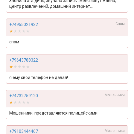
Звонила эта дичь, звучала запись ,,меня зовут Алена,
центр развлечений, домашний интернет...
Спам
+74955021932
★★★★★
★★★★★
спам
+79643788322
★★★★★
★★★★★
я ему свой телефон не давал!
Мошенники
+74732759120
★★★★★
★★★★★
Мошенники, представляются полицейскими
Мошенники
+79103444467