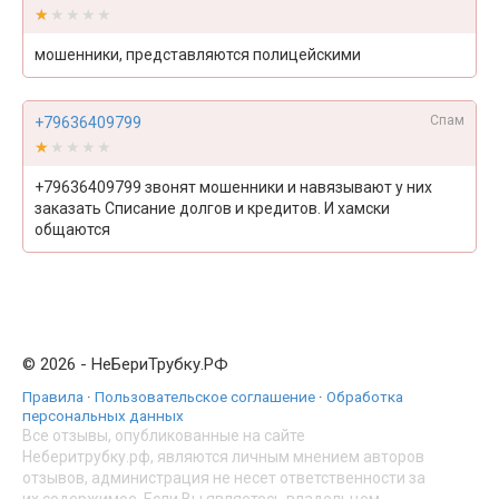
★★★★★
★★★★★
мошенники, представляются полицейскими
Спам
+79636409799
★★★★★
★★★★★
+79636409799 звонят мошенники и навязывают у них
заказать Списание долгов и кредитов. И хамски
общаются
© 2026 - НеБериТрубку.РФ
Правила
·
Пользовательское соглашение
·
Обработка
персональных данных
Все отзывы, опубликованные на сайте
Неберитрубку.рф, являются личным мнением авторов
отзывов, администрация не несет ответственности за