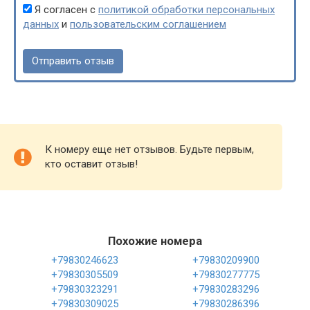
Я согласен с
политикой обработки персональных
данных
и
пользовательским соглашением
К номеру еще нет отзывов. Будьте первым,
кто оставит отзыв!
Похожие номера
+79830246623
+79830209900
+79830305509
+79830277775
+79830323291
+79830283296
+79830309025
+79830286396