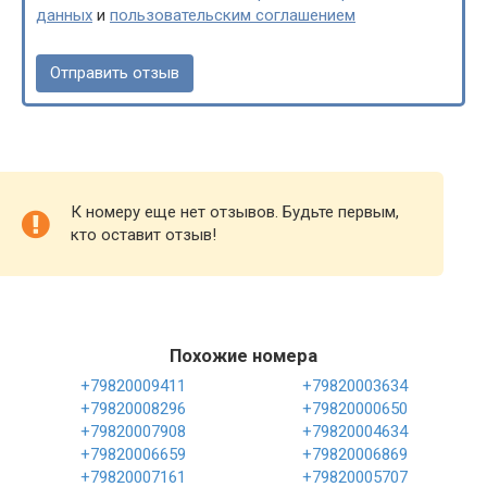
данных
и
пользовательским соглашением
К номеру еще нет отзывов. Будьте первым,
кто оставит отзыв!
Похожие номера
+79820009411
+79820003634
+79820008296
+79820000650
+79820007908
+79820004634
+79820006659
+79820006869
+79820007161
+79820005707