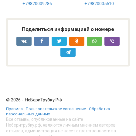
+79820009786
+79820005510
Поделиться информацией о номере
© 2026 - НеБериТрубку.РФ
Правила
·
Пользовательское соглашение
·
Обработка
персональных данных
Все отзывы, опубликованные на сайте
Неберитрубку.рф, являются личным мнением авторов
отзывов, администрация не несет ответственности за