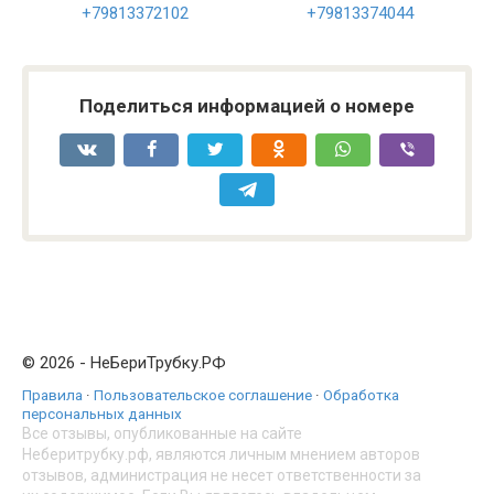
+79813372102
+79813374044
Поделиться информацией о номере
© 2026 - НеБериТрубку.РФ
Правила
·
Пользовательское соглашение
·
Обработка
персональных данных
Все отзывы, опубликованные на сайте
Неберитрубку.рф, являются личным мнением авторов
отзывов, администрация не несет ответственности за