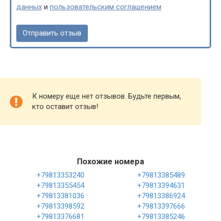
данных
и
пользовательским соглашением
К номеру еще нет отзывов. Будьте первым,
кто оставит отзыв!
Похожие номера
+79813353240
+79813385489
+79813355454
+79813394631
+79813381036
+79813386924
+79813398592
+79813397666
+79813376681
+79813385246