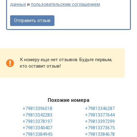
данных
и
пользовательским соглашением
К номеру еще нет отзывов. Будьте первым,
кто оставит отзыв!
Похожие номера
+79813396018
+79813346287
+79813342283
+79813377644
+79813378197
+79813397299
+79813340407
+79813373675
+79813384945
+79813384678