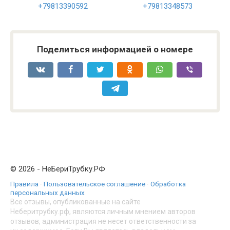
+79813390592
+79813348573
Поделиться информацией о номере
© 2026 - НеБериТрубку.РФ
Правила
·
Пользовательское соглашение
·
Обработка
персональных данных
Все отзывы, опубликованные на сайте
Неберитрубку.рф, являются личным мнением авторов
отзывов, администрация не несет ответственности за