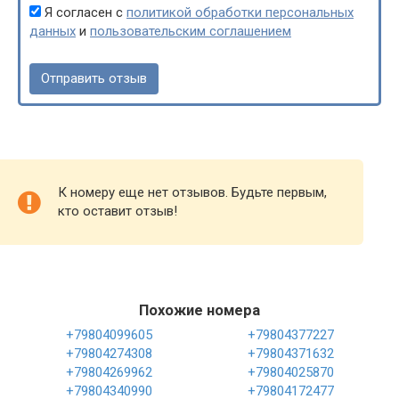
Я согласен с
политикой обработки персональных
данных
и
пользовательским соглашением
К номеру еще нет отзывов. Будьте первым,
кто оставит отзыв!
Похожие номера
+79804099605
+79804377227
+79804274308
+79804371632
+79804269962
+79804025870
+79804340990
+79804172477