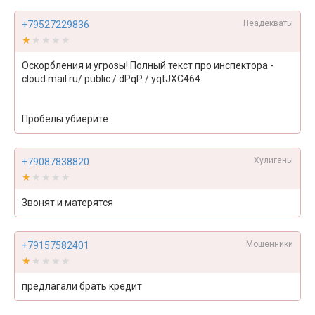
Неадекваты
+79527229836
★★★★★
★★★★★
Оскорбления и угрозы! Полный текст про инспектора -
cloud mail ru/ public / dPqP / yqtJXC464
Пробелы убиерите
Хулиганы
+79087838820
★★★★★
★★★★★
Звонят и матерятся
Мошенники
+79157582401
★★★★★
★★★★★
предлагали брать кредит