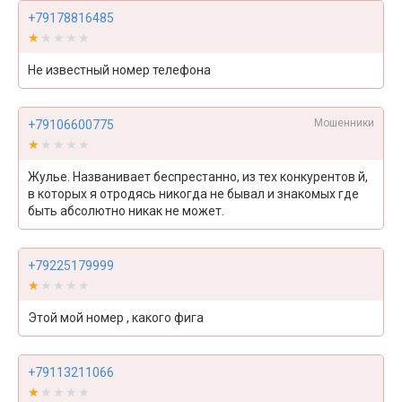
+79178816485
★★★★★
★★★★★
Не известный номер телефона
Мошенники
+79106600775
★★★★★
★★★★★
Жулье. Названивает беспрестанно, из тех конкурентов й,
в которых я отродясь никогда не бывал и знакомых где
быть абсолютно никак не может.
+79225179999
★★★★★
★★★★★
Этой мой номер , какого фига
+79113211066
★★★★★
★★★★★