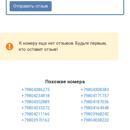
К номеру еще нет отзывов. Будьте первым,
кто оставит отзыв!
Похожие номера
+79804386275
+79804308383
+79804234918
+79804171757
+79804352889
+79804187036
+79804335572
+79804164948
+79804211166
+79803968242
+79803970162
+79804038220