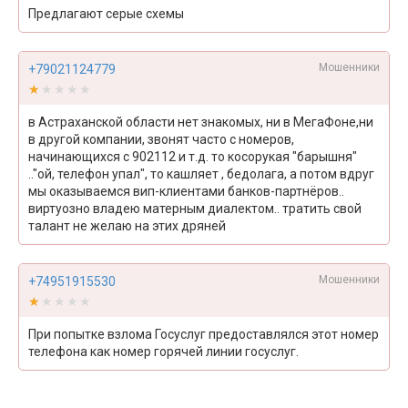
Предлагают серые схемы
Мошенники
+79021124779
★★★★★
★★★★★
в Астраханской области нет знакомых, ни в МегаФоне,ни
в другой компании, звонят часто с номеров,
начинающихся с 902112 и т.д. то косорукая "барышня"
.."ой, телефон упал", то кашляет , бедолага, а потом вдруг
мы оказываемся вип-клиентами банков-партнёров..
виртуозно владею матерным диалектом.. тратить свой
талант не желаю на этих дряней
Мошенники
+74951915530
★★★★★
★★★★★
При попытке взлома Госуслуг предоставлялся этот номер
телефона как номер горячей линии госуслуг.