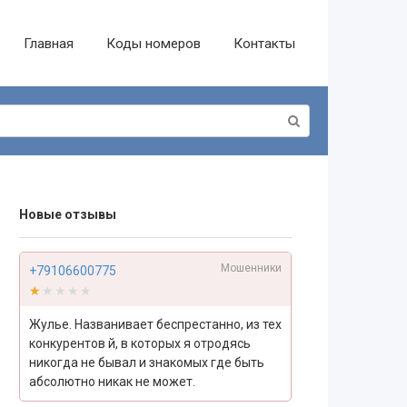
Главная
Коды номеров
Контакты
Новые отзывы
Мошенники
+79106600775
★★★★★
★★★★★
Жулье. Названивает беспрестанно, из тех
конкурентов й, в которых я отродясь
никогда не бывал и знакомых где быть
абсолютно никак не может.