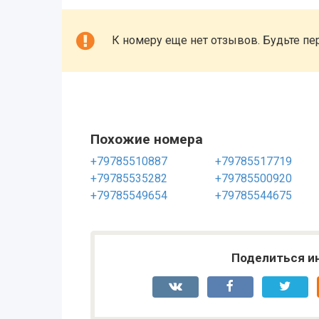
К номеру еще нет отзывов. Будьте пе
Похожие номера
+79785510887
+79785517719
+79785535282
+79785500920
+79785549654
+79785544675
Поделиться и