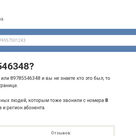
ра
546348
?
или 89785546348 и вы не знаете кто это был, то
транице.
ьных людей, которым тоже звонили с номера
8
а и регион абонента.
Отзывов: