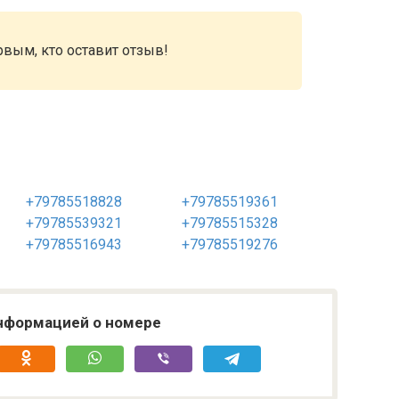
рвым, кто оставит отзыв!
+79785518828
+79785519361
+79785539321
+79785515328
+79785516943
+79785519276
нформацией о номере