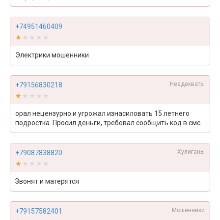
+74951460409
★★★★★
★★★★★
Электрики мошенники
Неадекваты
+79156830218
★★★★★
★★★★★
орал нецензурно и угрожал изнасиловать 15 летнего
подростка. Просил деньги, требовал сообщить код в смс.
Хулиганы
+79087838820
★★★★★
★★★★★
Звонят и матерятся
Мошенники
+79157582401