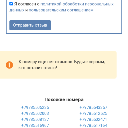
Я согласен с
политикой обработки персональных
данных
и
пользовательским соглашением
К номеру еще нет отзывов. Будьте первым,
кто оставит отзыв!
Похожие номера
+79785505235
+79785543357
+79785502003
+79785512525
+79785508137
+79785502471
+79785516967
+79785517164