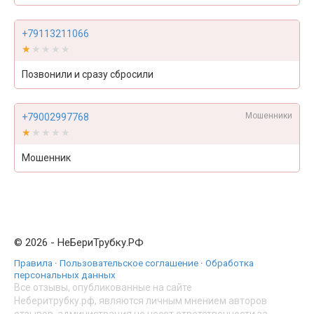
+79113211066
★★★★★
★★★★★
Позвонили и сразу сбросили
Мошенники
+79002997768
★★★★★
★★★★★
Мошенник
© 2026 - НеБериТрубку.РФ
Правила
·
Пользовательское соглашение
·
Обработка
персональных данных
Все отзывы, опубликованные на сайте
Неберитрубку.рф, являются личным мнением авторов