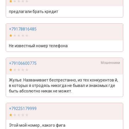
★★★★★
★★★★★
предлагали брать кредит
+79178816485
★★★★★
★★★★★
Не известный номер телефона
Мошенники
+79106600775
★★★★★
★★★★★
Жулье. Названивает беспрестанно, из тех конкурентов й,
в которых я отродясь никогда не бывал и знакомых где
быть абсолютно никак не может.
+79225179999
★★★★★
★★★★★
Этой мой номер , какого фига