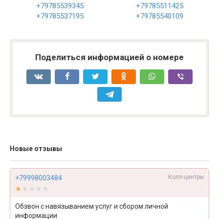
+79785539345
+79785511425
+79785537195
+79785540109
Поделиться информацией о номере
Новые отзывы
Колл-центры
+79998003484
★★★★★
★★★★★
Обзвон с навязыванием услуг и сбором личной
информации